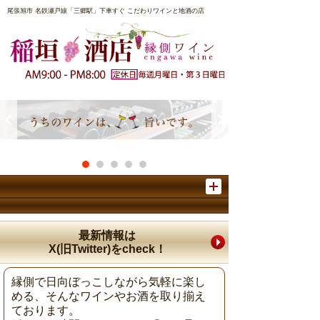
尾張旭市 名鉄瀬戸線「三郷駅」下車すぐ こだわりワインと地酒の店
店主ご紹介
最新情報は
稲垣酒店のプライバシーポリシー
X(旧Twitter)をcheck！
ご注文、ご質問、当店へのお問い合わせは、
PC向けページのお問い合わせフォームからどうぞ！
縁側で日向ぼっこしながら気軽に楽し
PC向けページを表示
める、そんなワインやお酒を取り揃え
ております。