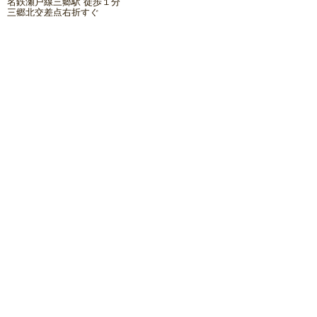
名鉄瀬戸線三郷駅 徒歩１分
三郷北交差点右折すぐ
駐車場あります。
大きな地図で見る
お酒は二十歳になってから。飲酒運転は法律で禁止
されています。
妊娠中や授乳中の飲酒は胎児、乳児の発育に悪影響
を与える恐れがあります。